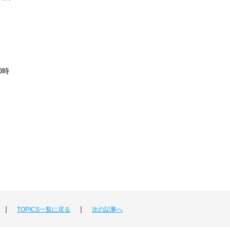
0時
｜
｜
TOPICS一覧に戻る
次の記事へ