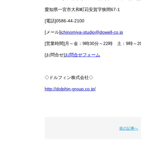
愛知県一宮市大和町苅安賀字狭間67-1
[電話]0586-44-2100
[メール]
ichinomiya-studio@dowell-co.jp
[営業時間]月～金：9時30分～22時 土：9時～2
[お問合せ]
お問合せフォーム
◇ドルフィン株式会社◇
http://dolphin-group.co.jp/
前の記事へ