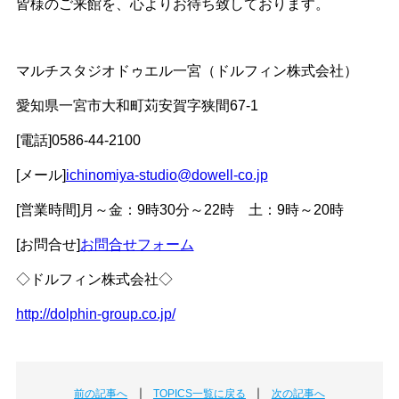
皆様のご来館を、心よりお待ち致しております。
マルチスタジオドゥエル一宮（ドルフィン株式会社）
愛知県一宮市大和町苅安賀字狭間67-1
[電話]0586-44-2100
[メール]
ichinomiya-studio@dowell-co.jp
[営業時間]月～金：9時30分～22時 土：9時～20時
[お問合せ]
お問合せフォーム
◇ドルフィン株式会社◇
http://dolphin-group.co.jp/
｜
｜
前の記事へ
TOPICS一覧に戻る
次の記事へ